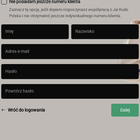
Nie posiadam jeszcze numeru klienta
Zaznacz tę opcję, jeśli dopiero rozpoczynasz współpracę z Jai Kudo
Polska i nie otrzymałeś jeszcze indywidualnego numeru klienta.
Imię
Nazwisko
Adres e-mail
Hasło
Powtórz hasło
Wróć do logowania
Dalej